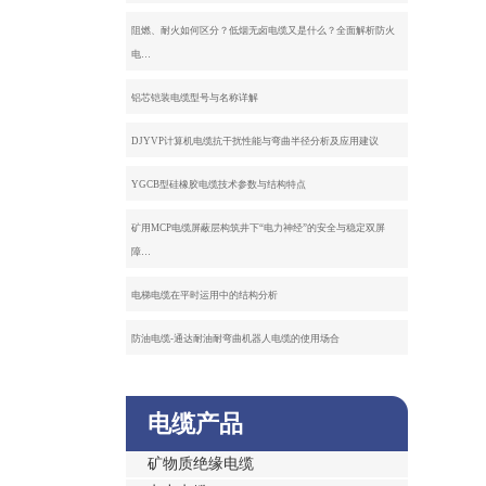
阻燃、耐火如何区分？低烟无卤电缆又是什么？全面解析防火
电…
铝芯铠装电缆型号与名称详解
DJYVP计算机电缆抗干扰性能与弯曲半径分析及应用建议
YGCB型硅橡胶电缆技术参数与结构特点
矿用MCP电缆屏蔽层构筑井下“电力神经”的安全与稳定双屏
障…
电梯电缆在平时运用中的结构分析
防油电缆-通达耐油耐弯曲机器人电缆的使用场合
电缆产品
矿物质绝缘电缆